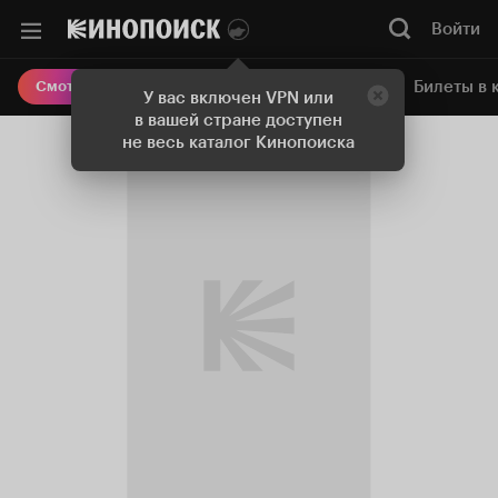
Войти
Онлайн-кинотеатр
Билеты в 
Смотреть кино
У вас включен VPN или
в вашей стране доступен
не весь каталог Кинопоиска