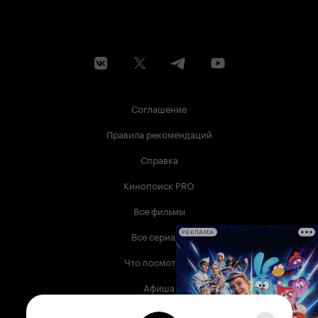
Соглашение
Правила рекомендаций
Справка
Кинопоиск PRO
Все фильмы
Все сериалы
РЕКЛАМА
Что посмотреть
Афиша
Музыка