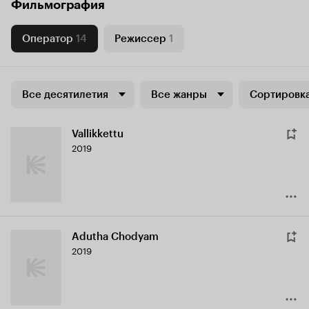
Фильмография
Оператор
14
Режиссер
1
Все десятилетия
Все жанры
Сортировка
Vallikkettu
2019
Adutha Chodyam
2019