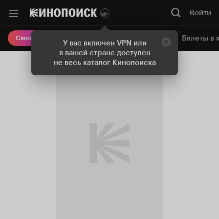
Войти
Онлайн-кинотеатр
Билеты в 
Смотреть кино
У вас включен VPN или
в вашей стране доступен
не весь каталог Кинопоиска