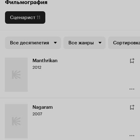
Фильмография
Сценарист
11
Все десятилетия
Все жанры
Сортировка
Manthrikan
2012
Nagaram
2007