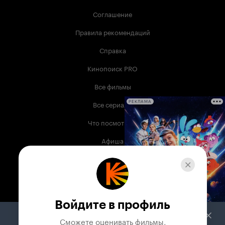
Соглашение
Правила рекомендаций
Справка
Кинопоиск PRO
Все фильмы
Все сериалы
РЕКЛАМА
Что посмотреть
Афиша
Музыка
Телепрограмма
Книги
Войдите в профиль
Служба поддержки
Сможете оценивать фильмы,
