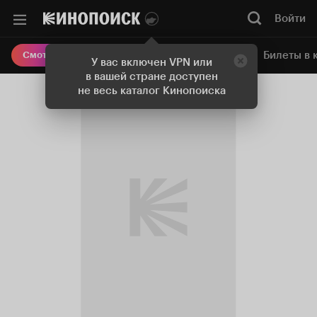
Войти
Онлайн-кинотеатр
Билеты в 
Смотреть кино
У вас включен VPN или
в вашей стране доступен
не весь каталог Кинопоиска