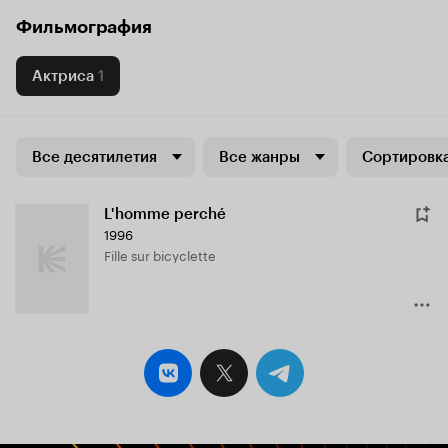
Фильмография
Актриса
1
Все десятилетия
Все жанры
Сортировка
L'homme perché
1996
Fille sur bicyclette