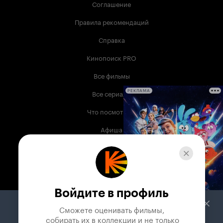
Соглашение
Правила рекомендаций
Справка
Кинопоиск PRO
Все фильмы
Все сериалы
РЕКЛАМА
Что посмотреть
Афиша
Музыка
Телепрограмма
Книги
Войдите в профиль
Служба поддержки
Сможете оценивать фильмы,

 собирать их в коллекции и не только