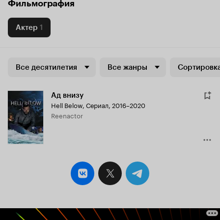
Фильмография
Актер
1
Все десятилетия
Все жанры
Сортировка
Ад внизу
Hell Below
,
Сериал, 2016–2020
Reenactor