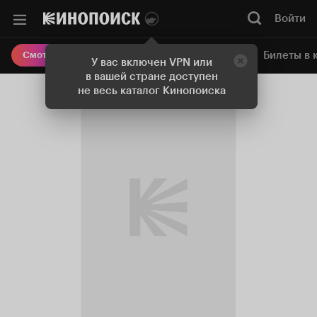
Войти
Онлайн-кинотеатр
Билеты в 
Смотреть кино
У вас включен VPN или
в вашей стране доступен
не весь каталог Кинопоиска