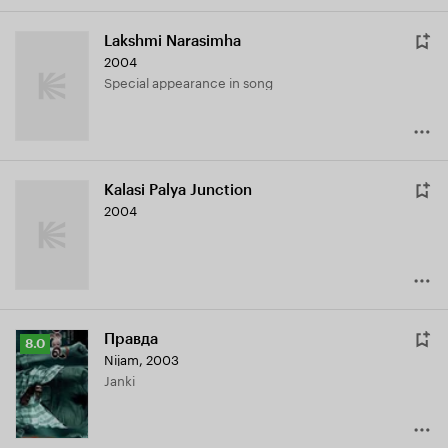
Lakshmi Narasimha
2004
Special appearance in song
Kalasi Palya Junction
2004
Правда
Рейтинг
8.0
Nijam
,
2003
Кинопоиска
Janki
8.0