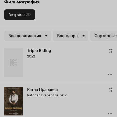
Фильмография
Актриса
20
Все десятилетия
Все жанры
Сортировка
Triple Riding
2022
Ратна Прапанча
Rathnan Prapancha
,
2021