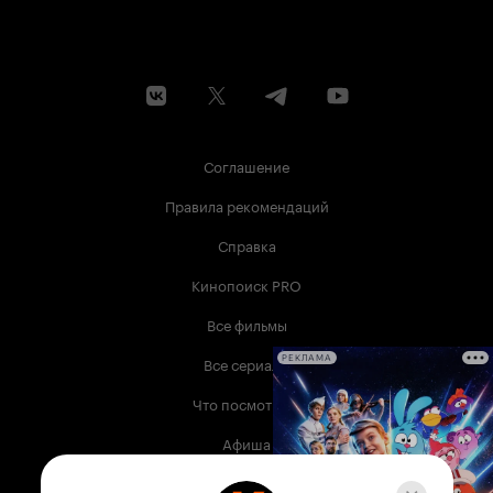
Соглашение
Правила рекомендаций
Справка
Кинопоиск PRO
Все фильмы
Все сериалы
РЕКЛАМА
Что посмотреть
Афиша
Музыка