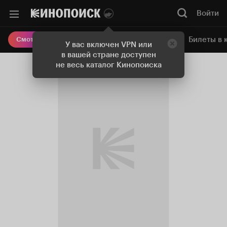
Войти
Онлайн-кинотеатр
Билеты в 
Смотреть кино
У вас включен VPN или
в вашей стране доступен
не весь каталог Кинопоиска