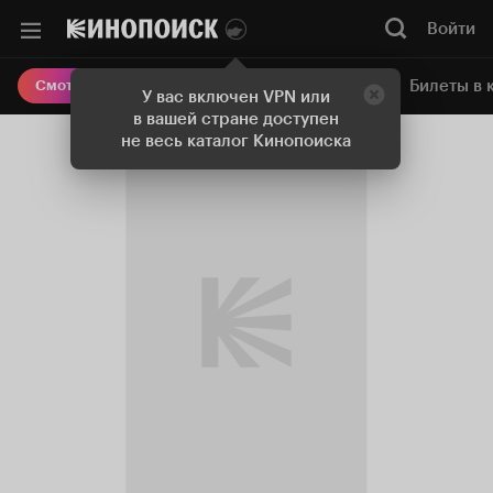
Войти
Онлайн-кинотеатр
Билеты в 
Смотреть кино
У вас включен VPN или
в вашей стране доступен
не весь каталог Кинопоиска