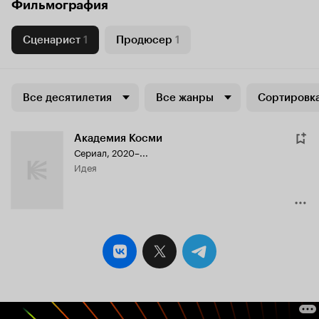
Фильмография
Сценарист
1
Продюсер
1
Все десятилетия
Все жанры
Сортировка
Академия Косми
Сериал, 2020–...
идея