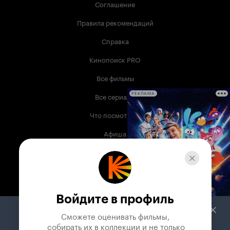
Соглашение
Правила рекомендаций
Справка
Кинопоиск PRO
Все фильмы
Все сериалы
РЕКЛАМА
Что посмотреть
Афиша
Музыка
Телепрограмма
Книги
Войдите в профиль
Служба поддержки
Сможете оценивать фильмы,

 собирать их в коллекции и не только