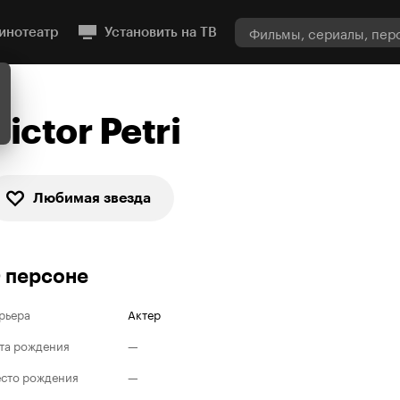
инотеатр
Установить на ТВ
Victor Petri
Любимая звезда
 персоне
рьера
Актер
та рождения
—
сто рождения
—