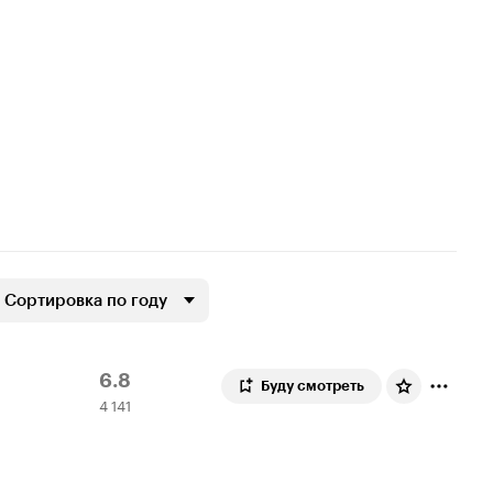
Сортировка по году
Рейтинг
4
6.8
Буду смотреть
4 141
Кинопоиска
141
6.8
оценка