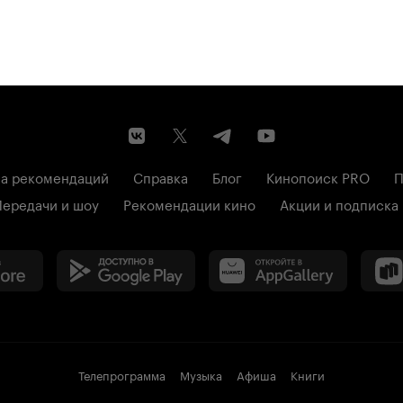
а рекомендаций
Справка
Блог
Кинопоиск PRO
П
Передачи и шоу
Рекомендации кино
Акции и подписка
Телепрограмма
Музыка
Афиша
Книги