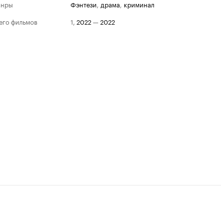
анры
фэнтези
,
драма
,
криминал
его фильмов
1
,
2022
—
2022