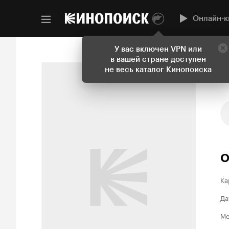
Онлайн-к
У вас включен VPN или
в вашей стране доступен
не весь каталог Кинопоиска
О
Ка
Да
Ме