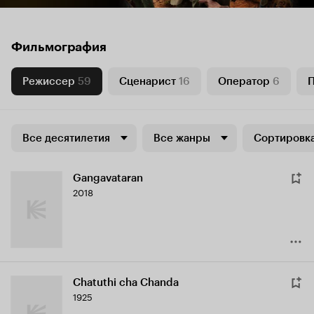
Фильмография
Режиссер
59
Сценарист
16
Оператор
6
Все десятилетия
Все жанры
Сортировка
Gangavataran
2018
Chatuthi cha Chanda
1925