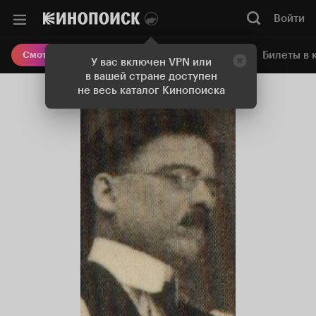
Войти
Онлайн-кинотеатр
Билеты в 
Смотреть кино
У вас включен VPN или
в вашей стране доступен
не весь каталог Кинопоиска