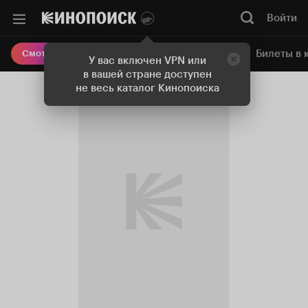
Войти
Онлайн-кинотеатр
Билеты в 
Смотреть кино
У вас включен VPN или
в вашей стране доступен
не весь каталог Кинопоиска