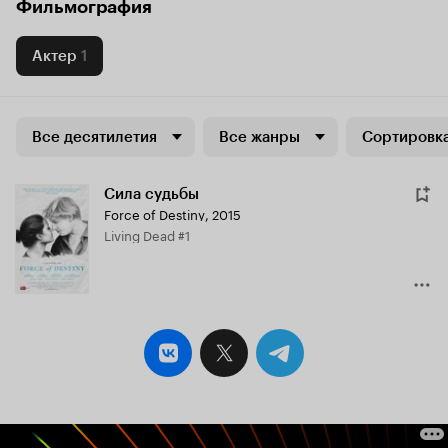
Фильмография
Актер
1
Все десятилетия
Все жанры
Сортировка
Сила судьбы
Force of Destiny
,
2015
Living Dead #1