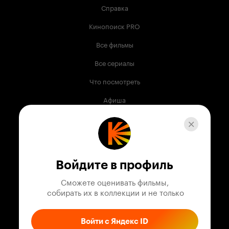
Справка
Кинопоиск PRO
Все фильмы
Все сериалы
Что посмотреть
Афиша
Музыка
Телепрограмма
Книги
Войдите в профиль
Служба поддержки
Сможете оценивать фильмы,

 собирать их в коллекции и не только
© 2003 —
2026
,
Кинопоиск
18
+
Проект компании
Войти с Яндекс ID