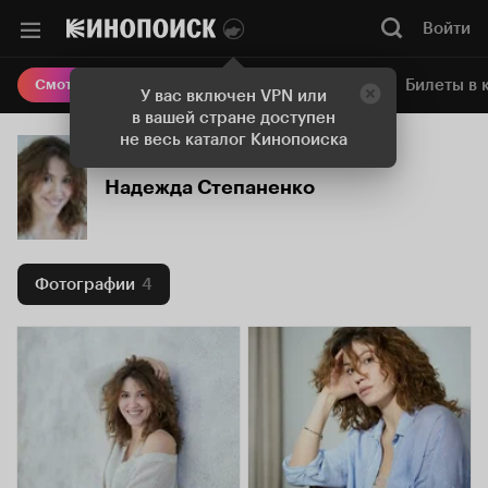
Войти
Онлайн-кинотеатр
Билеты в 
Смотреть кино
У вас включен VPN или
в вашей стране доступен
не весь каталог Кинопоиска
Надежда Степаненко
Фотографии
4