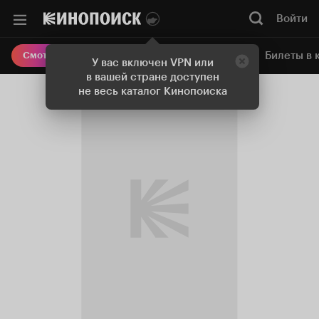
Войти
Онлайн-кинотеатр
Билеты в 
Смотреть кино
У вас включен VPN или
в вашей стране доступен
не весь каталог Кинопоиска