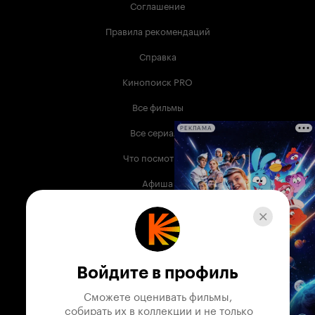
Соглашение
Правила рекомендаций
Справка
Кинопоиск PRO
Все фильмы
Все сериалы
РЕКЛАМА
Что посмотреть
Афиша
Музыка
Телепрограмма
Книги
Войдите в профиль
Служба поддержки
Сможете оценивать фильмы,

 собирать их в коллекции и не только