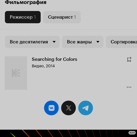
Фильмография
Режиссер
1
Сценарист
1
Все десятилетия
Все жанры
Сортировка
Searching for Colors
Видео, 2014