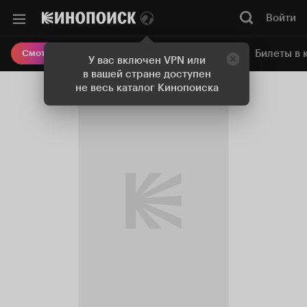
Войти
Онлайн-кинотеатр
Билеты в 
Смотреть кино
У вас включен VPN или
в вашей стране доступен
не весь каталог Кинопоиска