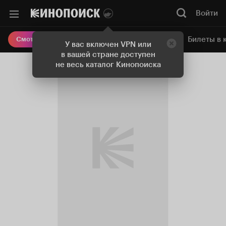
Войти
Онлайн-кинотеатр
Билеты в 
Смотреть кино
У вас включен VPN или
в вашей стране доступен
не весь каталог Кинопоиска