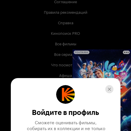
Соглашение
Правила рекомендаций
Справка
Кинопоиск PRO
Все фильмы
Все сериалы
РЕКЛАМА
Что посмотреть
Афиша
Музыка
Телепрограмма
Книги
Войдите в профиль
Служба поддержки
Сможете оценивать фильмы,

 собирать их в коллекции и не только