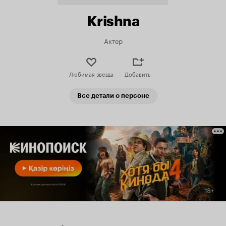
Krishna
Актер
Любимая звезда
Добавить
Все детали о персоне