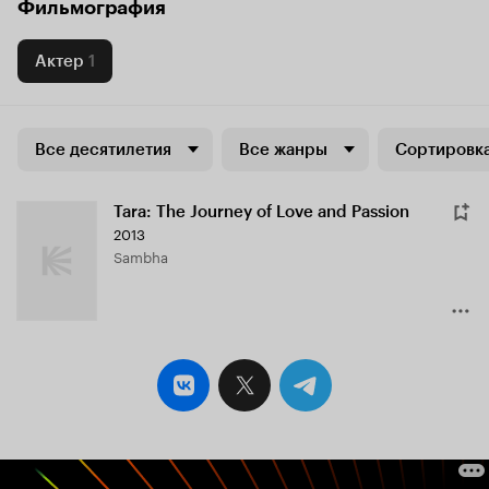
Фильмография
Актер
1
Все десятилетия
Все жанры
Сортировка
Tara: The Journey of Love and Passion
2013
Sambha