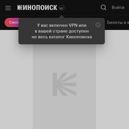
Войти
Онлайн-кинотеатр
Билеты в 
Смотреть кино
У вас включен VPN или
в вашей стране доступен
не весь каталог Кинопоиска