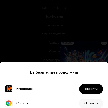
Кинопоиск PRO
Все фильмы
Все сериалы
Что посмотреть
Афиша
РЕКЛАМА
Музыка
Телепрограмма
Книги
Служба поддержки
© 2003 —
2026
,
Кинопоиск
18
+
Проект компании