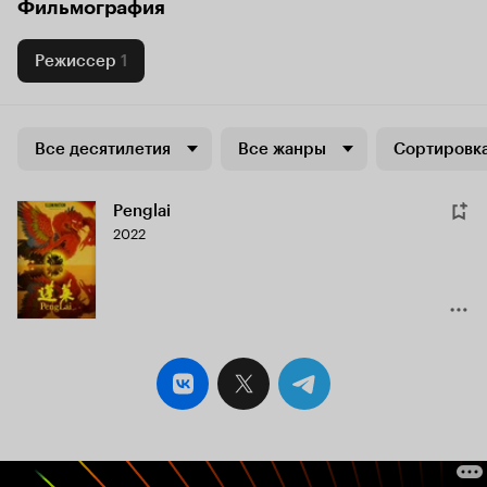
Фильмография
Режиссер
1
Все десятилетия
Все жанры
Сортировка
Penglai
2022