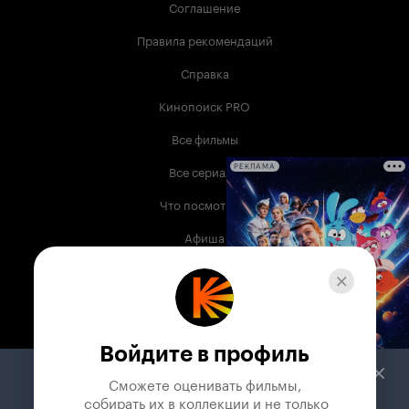
Соглашение
Правила рекомендаций
Справка
Кинопоиск PRO
Все фильмы
Все сериалы
РЕКЛАМА
Что посмотреть
Афиша
Музыка
Телепрограмма
Книги
Войдите в профиль
Служба поддержки
Сможете оценивать фильмы,

 собирать их в коллекции и не только