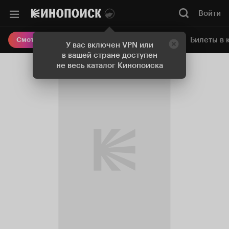
Войти
Онлайн-кинотеатр
Билеты в 
Смотреть кино
У вас включен VPN или
в вашей стране доступен
не весь каталог Кинопоиска