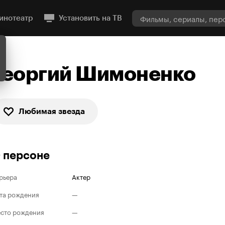
инотеатр
Установить на ТВ
Георгий Шимоненко
Любимая звезда
 персоне
рьера
Актер
та рождения
—
сто рождения
—