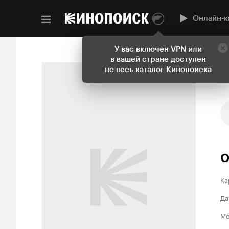
Онлайн-к
У вас включен VPN или
в вашей стране доступен
не весь каталог Кинопоиска
О
Ка
Да
Ме