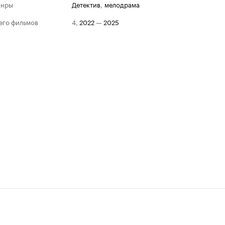
анры
детектив
,
мелодрама
его фильмов
4
,
2022
—
2025