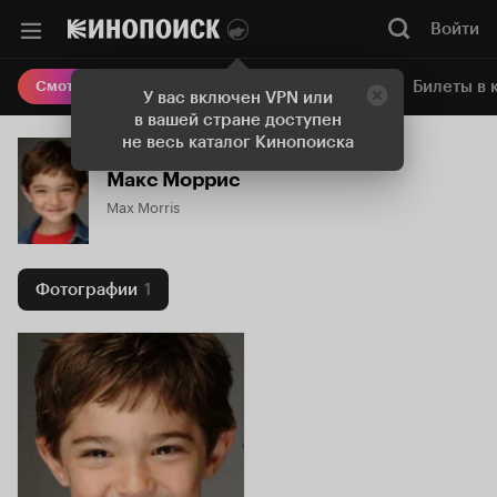
Войти
Онлайн-кинотеатр
Билеты в 
Смотреть кино
У вас включен VPN или
в вашей стране доступен
не весь каталог Кинопоиска
Макс Моррис
Max Morris
Фотографии
1