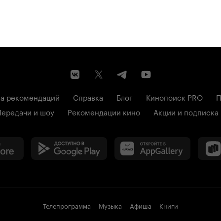
а рекомендаций
Справка
Блог
Кинопоиск PRO
П
Передачи и шоу
Рекомендации кино
Акции и подписка
Телепрограмма
Музыка
Афиша
Книги