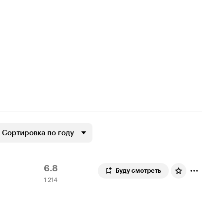
Сортировка по году
Рейтинг
1
6.8
Буду смотреть
1 214
Кинопоиска
214
6.8
оценок