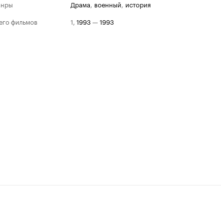
анры
драма
,
военный
,
история
его фильмов
1
,
1993
—
1993