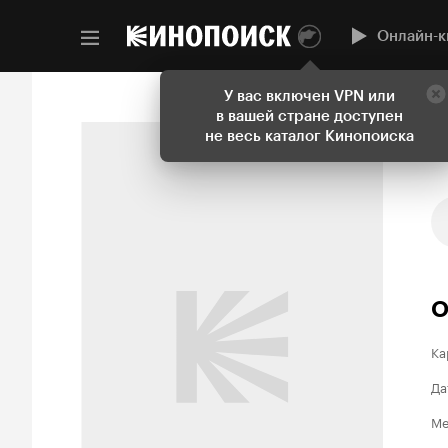
Онлайн-к
У вас включен VPN или
в вашей стране доступен
не весь каталог Кинопоиска
О
Ка
Да
Ме