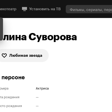
инотеатр
Установить на ТВ
Элина Суворова
Любимая звезда
 персоне
рьера
Актриса
та рождения
—
сто рождения
—