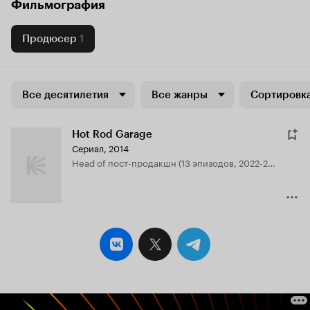
Фильмография
Продюсер
1
Все десятилетия
Все жанры
Сортировка
Hot Rod Garage
Сериал, 2014
head of пост-продакшн (13 эпизодов, 2022-2023)