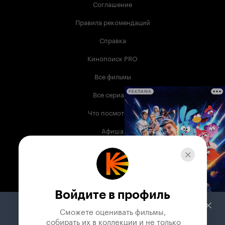
Соглашение
Правила рекомендаций
Справка
Кинопоиск PRO
Все фильмы
Все сериалы
РЕКЛАМА
Что посмотреть
Афиша
Музыка
Телепрограмма
Книги
Войдите в профиль
Служба поддержки
Сможете оценивать фильмы,

 собирать их в коллекции и не только