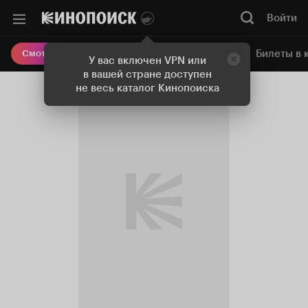
Войти
Онлайн-кинотеатр
Билеты в 
Смотреть кино
У вас включен VPN или
в вашей стране доступен
не весь каталог Кинопоиска