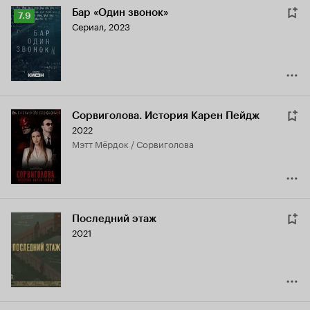
Бар «Один звонок»
Рейтинг
7.9
Сериал, 2023
Кинопоиска
7.9
Сорвиголова. История Карен Пейдж
2022
Мэтт Мёрдок / Сорвиголова
Последний этаж
2021