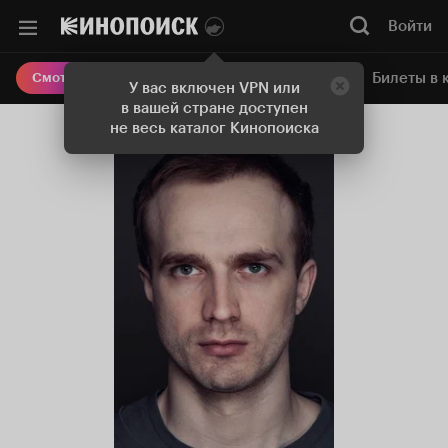
Войти
Онлайн-кинотеатр
Билеты в 
Смотреть кино
У вас включен VPN или
в вашей стране доступен
не весь каталог Кинопоиска