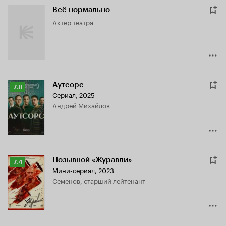
Всё нормально
актер театра
Аутсорс
Рейтинг
7.8
Сериал, 2025
Кинопоиска
Андрей Михайлов
7.8
Позывной «Журавли»
Рейтинг
7.4
Мини-сериал, 2023
Кинопоиска
Семёнов, старший лейтенант
7.4