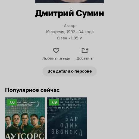
Дмитрий Сумин
Актер
19 апреля, 1992
•
34 года
Овен
•
1.85 м
Любимая звезда
Добавить
Все детали о персоне
Популярное сейчас
Рейтинг
Рейтинг
7.8
7.9
Кинопоиска
Кинопоиска
7.8
7.9