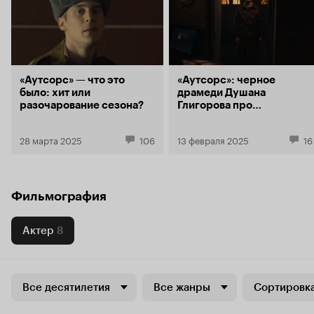
«Аутсорс» — что это
«Аутсорс»: черное
было: хит или
драмеди Душана
разочарование сезона?
Глигорова про
приватизацию высшей
меры наказания
28 марта 2025
106
13 февраля 2025
16
Фильмография
Актер
8
Все десятилетия
Все жанры
Сортировка