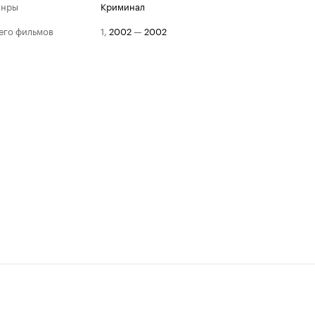
анры
криминал
его фильмов
1
,
2002
—
2002