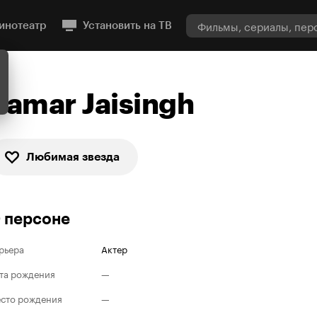
инотеатр
Установить на ТВ
Samar Jaisingh
Любимая звезда
 персоне
рьера
Актер
та рождения
—
сто рождения
—