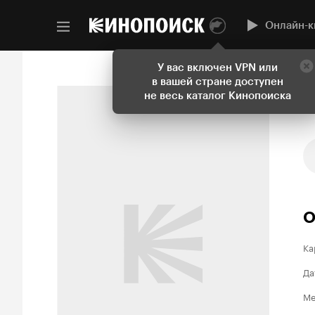
Онлайн-к
У вас включен VPN или
в вашей стране доступен
не весь каталог Кинопоиска
О
Ка
Да
Ме