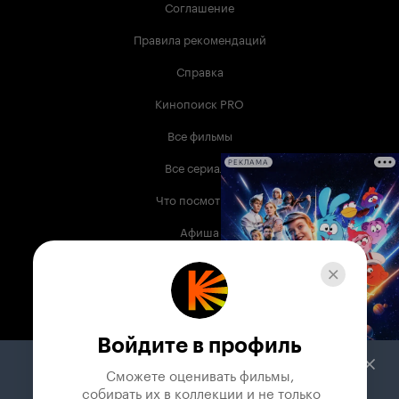
Соглашение
Правила рекомендаций
Справка
Кинопоиск PRO
Все фильмы
Все сериалы
РЕКЛАМА
Что посмотреть
Афиша
Музыка
Телепрограмма
Книги
Войдите в профиль
Служба поддержки
Сможете оценивать фильмы,

 собирать их в коллекции и не только