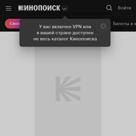
Войти
Онлайн-кинотеатр
Билеты в 
Смотреть кино
У вас включен VPN или
в вашей стране доступен
не весь каталог Кинопоиска