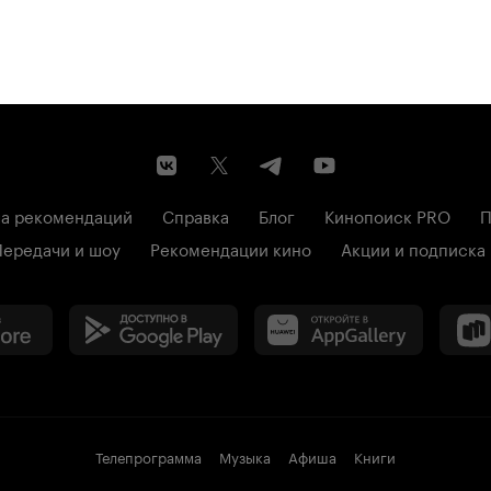
а рекомендаций
Справка
Блог
Кинопоиск PRO
П
Передачи и шоу
Рекомендации кино
Акции и подписка
Телепрограмма
Музыка
Афиша
Книги