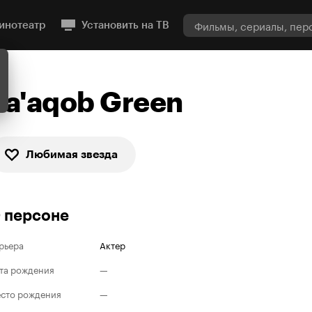
инотеатр
Установить на ТВ
Ya'aqob Green
Любимая звезда
 персоне
рьера
Актер
та рождения
—
сто рождения
—