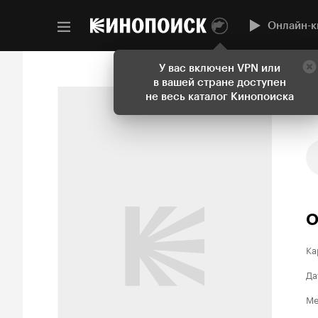
Онлайн-к
У вас включен VPN или
в вашей стране доступен
не весь каталог Кинопоиска
О
Ка
Да
Ме