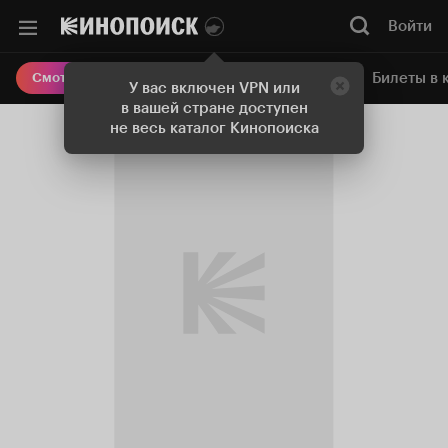
Войти
Онлайн-кинотеатр
Билеты в 
Смотреть кино
У вас включен VPN или
в вашей стране доступен
не весь каталог Кинопоиска