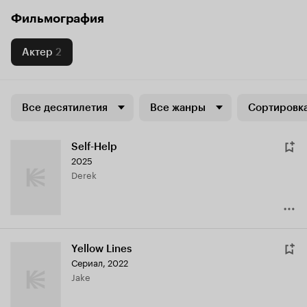
Фильмография
Актер
2
Все десятилетия
Все жанры
Сортировка
Self-Help
2025
Derek
Yellow Lines
Сериал, 2022
Jake