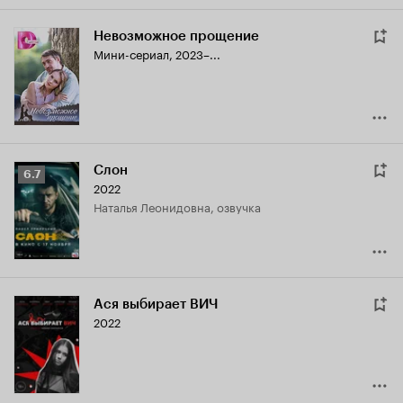
Невозможное прощение
Мини-сериал, 2023–...
Слон
Рейтинг
6.7
2022
Кинопоиска
Наталья Леонидовна, озвучка
6.7
Ася выбирает ВИЧ
2022