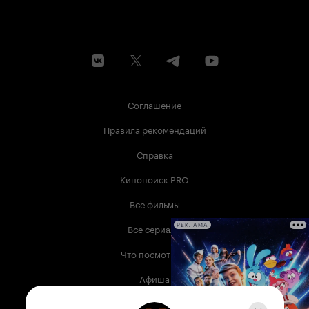
Соглашение
Правила рекомендаций
Справка
Кинопоиск PRO
Все фильмы
Все сериалы
РЕКЛАМА
Что посмотреть
Афиша
Музыка