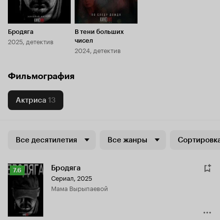
Бродяга
В тени больших
2025, детектив
чисел
2024, детектив
Фильмография
Актриса
13
Все десятилетия
Все жанры
Сортировка
Бродяга
Рейтинг
7.6
Сериал, 2025
Кинопоиска
мама Вырыпаевой
7.6