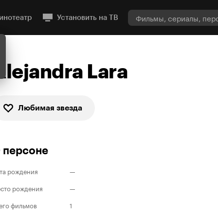
инотеатр
Установить на ТВ
Alejandra Lara
Любимая звезда
 персоне
та рождения
—
сто рождения
—
его фильмов
1