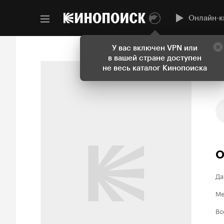
Онлайн-к
У вас включен VPN или
в вашей стране доступен
не весь каталог Кинопоиска
О
Да
Ме
Вс