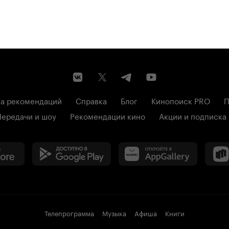
а рекомендаций
Справка
Блог
Кинопоиск PRO
П
Передачи и шоу
Рекомендации кино
Акции и подписка
Телепрограмма
Музыка
Афиша
Книги