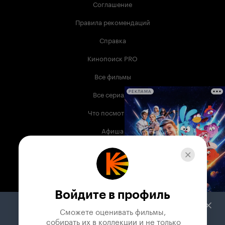
Соглашение
Правила рекомендаций
Справка
Кинопоиск PRO
Все фильмы
Все сериалы
РЕКЛАМА
Что посмотреть
Афиша
Музыка
Телепрограмма
Книги
Войдите в профиль
Служба поддержки
Сможете оценивать фильмы,

 собирать их в коллекции и не только