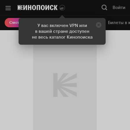
Войти
Онлайн-кинотеатр
Билеты в 
Смотреть кино
У вас включен VPN или
в вашей стране доступен
не весь каталог Кинопоиска