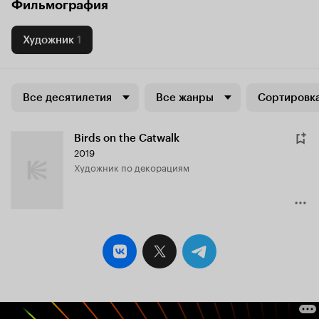
Фильмография
Художник
1
Все десятилетия
Все жанры
Сортировка
Birds on the Catwalk
2019
Художник по декорациям