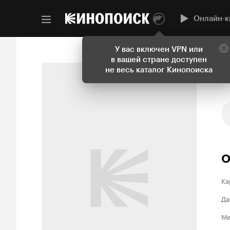
Онлайн-к
У вас включен VPN или
в вашей стране доступен
не весь каталог Кинопоиска
О
Ка
Да
Ме