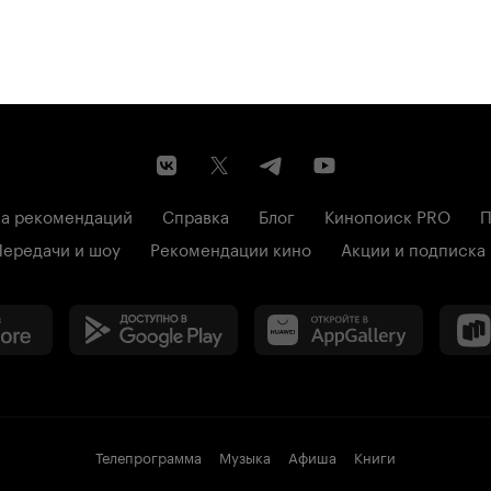
а рекомендаций
Справка
Блог
Кинопоиск PRO
П
Передачи и шоу
Рекомендации кино
Акции и подписка
Телепрограмма
Музыка
Афиша
Книги