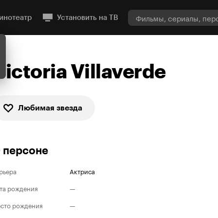
инотеатр
Установить на ТВ
Victoria Villaverde
Любимая звезда
 персоне
рьера
Актриса
та рождения
—
сто рождения
—