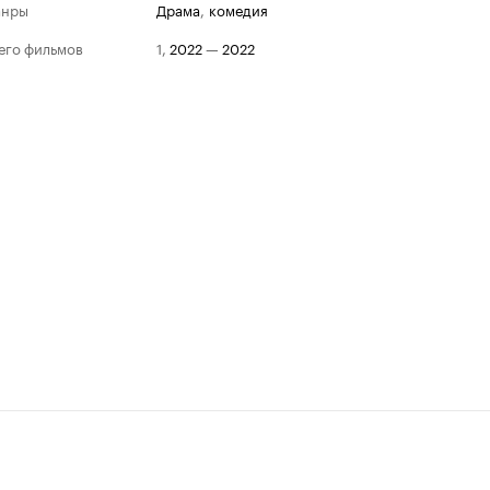
анры
драма
,
комедия
его фильмов
1
,
2022
—
2022