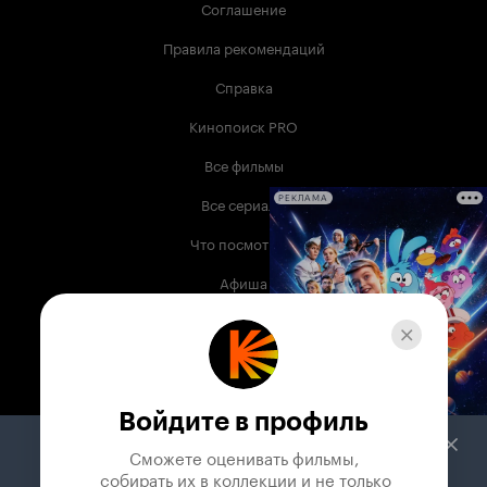
Соглашение
Правила рекомендаций
Справка
Кинопоиск PRO
Все фильмы
Все сериалы
РЕКЛАМА
Что посмотреть
Афиша
Музыка
Телепрограмма
Книги
Войдите в профиль
Служба поддержки
Сможете оценивать фильмы,

 собирать их в коллекции и не только