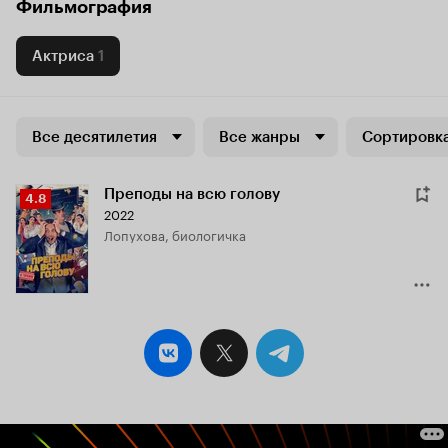
Фильмография
Актриса
1
Все десятилетия
Все жанры
Сортировка
Преподы на всю голову
Рейтинг
4.8
2022
Кинопоиска
Лопухова, биологичка
4.8