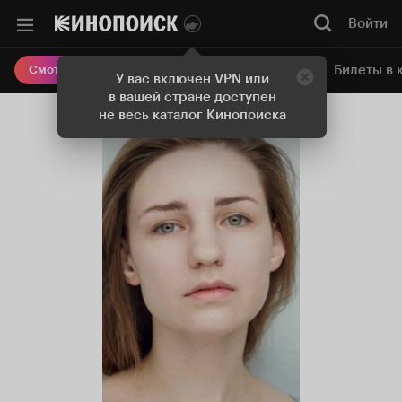
Войти
Онлайн-кинотеатр
Билеты в 
Смотреть кино
У вас включен VPN или
в вашей стране доступен
не весь каталог Кинопоиска