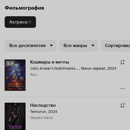
Фильмография
Актриса
6
Все десятилетия
Все жанры
Сортировка
Кошмары и мечты
Рейтинг
5.9
Joko Anwar's Nightmares and Daydreams
,
Мини-сериал, 2024
Кинопоиска
Ayu
5.9
Наследство
Temurun
,
2024
Gayatri Kecil