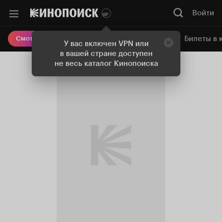
Войти
Онлайн-кинотеатр
Билеты в 
Смотреть кино
У вас включен VPN или
в вашей стране доступен
не весь каталог Кинопоиска