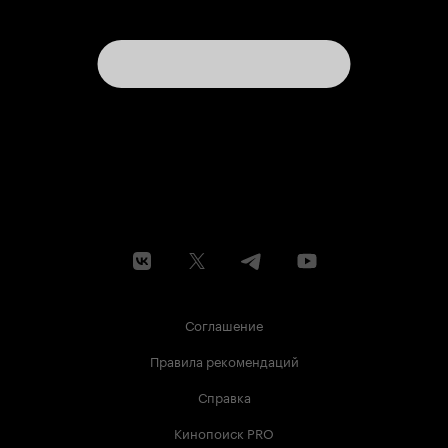
Соглашение
Правила рекомендаций
Справка
Кинопоиск PRO