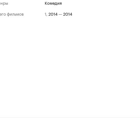
анры
комедия
его фильмов
1
,
2014
—
2014