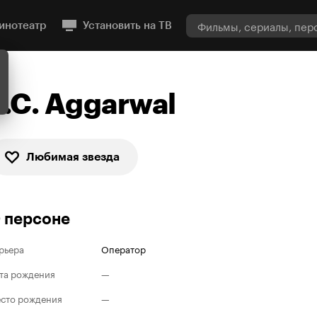
инотеатр
Установить на ТВ
P.C. Aggarwal
Любимая звезда
 персоне
рьера
Оператор
та рождения
—
сто рождения
—