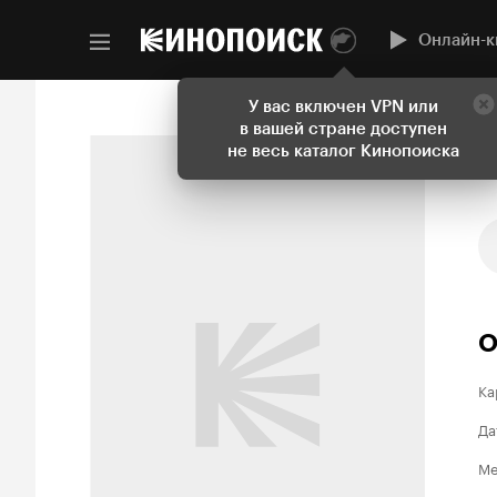
Онлайн-к
У вас включен VPN или
в вашей стране доступен
не весь каталог Кинопоиска
О
Ка
Да
Ме