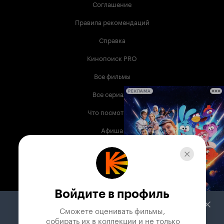
Соглашение
Правила рекомендаций
Справка
Кинопоиск PRO
Все фильмы
Все сериалы
РЕКЛАМА
Что посмотреть
Афиша
Музыка
Телепрограмма
Книги
Войдите в профиль
Служба поддержки
Сможете оценивать фильмы,

 собирать их в коллекции и не только