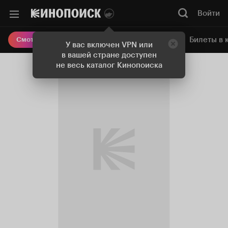
Войти
Онлайн-кинотеатр
Билеты в 
Смотреть кино
У вас включен VPN или
в вашей стране доступен
не весь каталог Кинопоиска