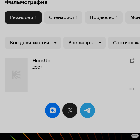
Фильмография
Режиссер
1
Сценарист
1
Продюсер
1
Мон
Все десятилетия
Все жанры
Сортировка
HookUp
2004