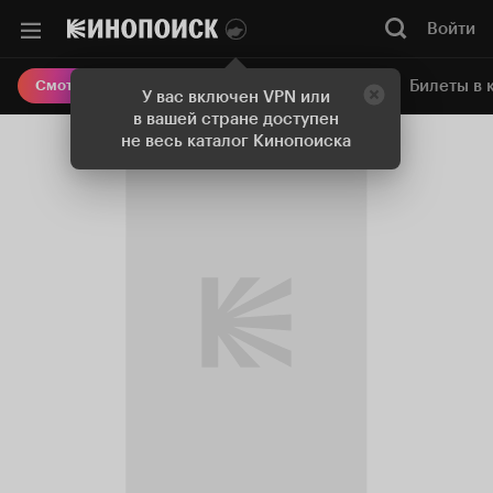
Войти
Онлайн-кинотеатр
Билеты в 
Смотреть кино
У вас включен VPN или
в вашей стране доступен
не весь каталог Кинопоиска