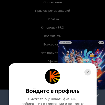
Соглашение
Правила рекомендаций
Справка
Кинопоиск PRO
Все фильмы
Все сериалы
РЕКЛАМА
Что посмотреть
Афиша
Музыка
Телепрограмма
Книги
Войдите в профиль
Служба поддержки
Сможете оценивать фильмы,

 собирать их в коллекции и не только