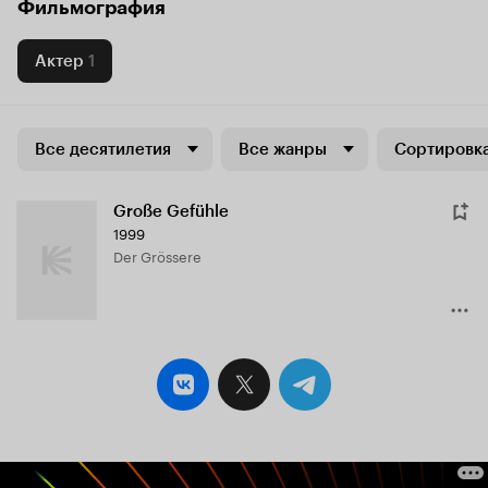
Фильмография
Актер
1
Все десятилетия
Все жанры
Сортировка
Große Gefühle
1999
Der Grössere