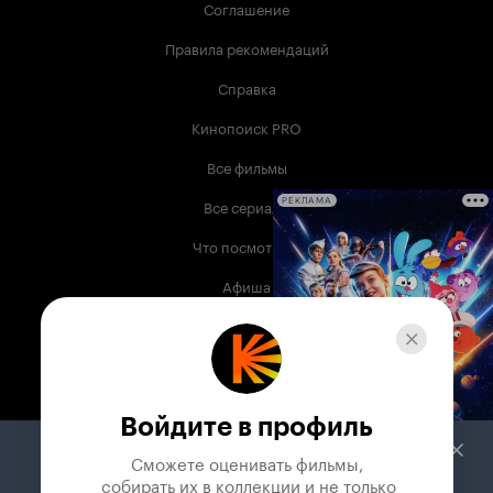
Соглашение
Правила рекомендаций
Справка
Кинопоиск PRO
Все фильмы
Все сериалы
РЕКЛАМА
Что посмотреть
Афиша
Музыка
Телепрограмма
Книги
Войдите в профиль
Служба поддержки
Сможете оценивать фильмы,

 собирать их в коллекции и не только