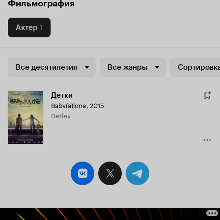
Фильмография
Актер
1
Все десятилетия
Все жанры
Сортировка
Детки
Baby(a)lone
,
2015
Detlev