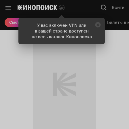
Войти
Онлайн-кинотеатр
Билеты в 
Смотреть кино
У вас включен VPN или
в вашей стране доступен
не весь каталог Кинопоиска