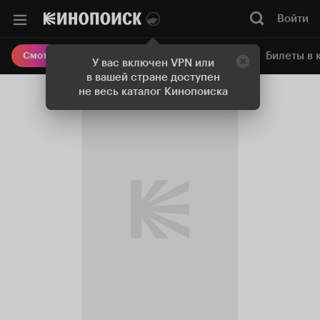
Войти
Онлайн-кинотеатр
Билеты в 
Смотреть кино
У вас включен VPN или
в вашей стране доступен
не весь каталог Кинопоиска