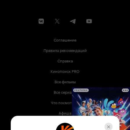
Соглашение
Правила рекомендаций
Справка
Кинопоиск PRO
Все фильмы
Все сериалы
РЕКЛАМА
Что посмотреть
Афиша
Музыка