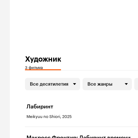
Художник
3 фильма
Все десятилетия
Все жанры
Лабиринт
Meikyuu no Shiori, 2025
Макросс Фронтир: Лабиринт времени