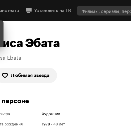
инотеатр
Установить на ТВ
Риса Эбата
isa Ebata
Любимая звезда
 персоне
рьера
Художник
та рождения
1978
•
48 лет