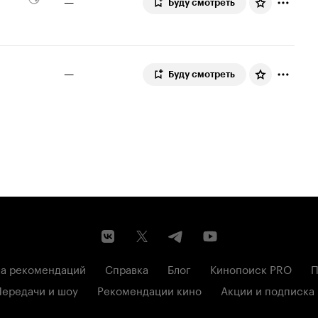
—
Буду смотреть
—
Буду смотреть
а рекомендаций
Справка
Блог
Кинопоиск PRO
П
Передачи и шоу
Рекомендации кино
Акции и подписка