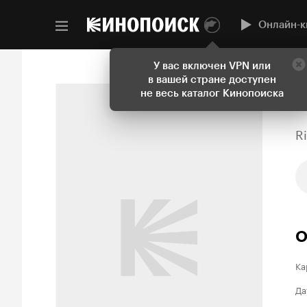
Онлайн-к
У вас включен VPN или
в вашей стране доступен
не весь каталог Кинопоиска
R
О
Ка
Да