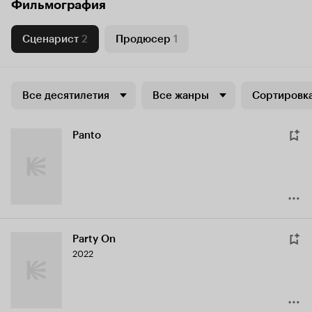
Фильмография
Сценарист
2
Продюсер
1
Все десятилетия
Все жанры
Сортировка
Panto
Party On
2022