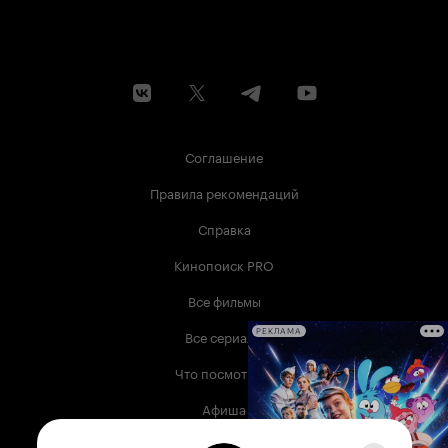
Соглашение
Правила рекомендаций
Справка
Кинопоиск PRO
Все фильмы
Все сериалы
РЕКЛАМА
Что посмотреть
Афиша
Музыка