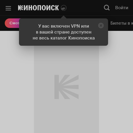
Войти
Онлайн-кинотеатр
Билеты в 
Смотреть кино
У вас включен VPN или
в вашей стране доступен
не весь каталог Кинопоиска