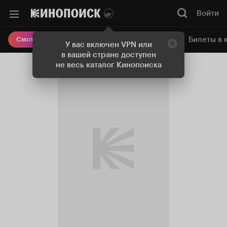
Войти
Онлайн-кинотеатр
Билеты в 
Смотреть кино
У вас включен VPN или
в вашей стране доступен
не весь каталог Кинопоиска