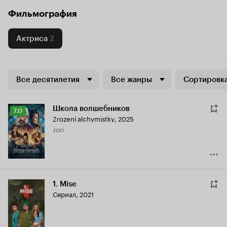
Фильмография
Актриса
2
Все десятилетия
Все жанры
Сортировка
Школа волшебников
Рейтинг
7.0
Zrození alchymistky
,
2025
Кинопоиска
Jori
7.0
1. Mise
Сериал, 2021