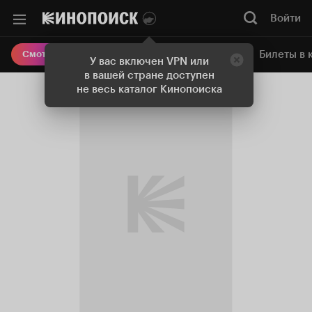
Войти
Онлайн-кинотеатр
Билеты в 
Смотреть кино
У вас включен VPN или
в вашей стране доступен
не весь каталог Кинопоиска