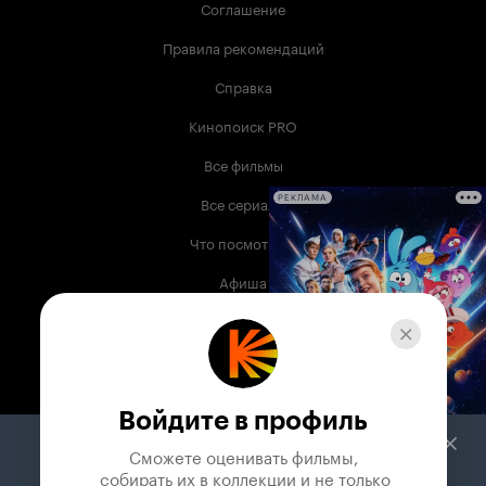
Соглашение
Правила рекомендаций
Справка
Кинопоиск PRO
Все фильмы
Все сериалы
РЕКЛАМА
Что посмотреть
Афиша
Музыка
Телепрограмма
Книги
Войдите в профиль
Служба поддержки
Сможете оценивать фильмы,

 собирать их в коллекции и не только