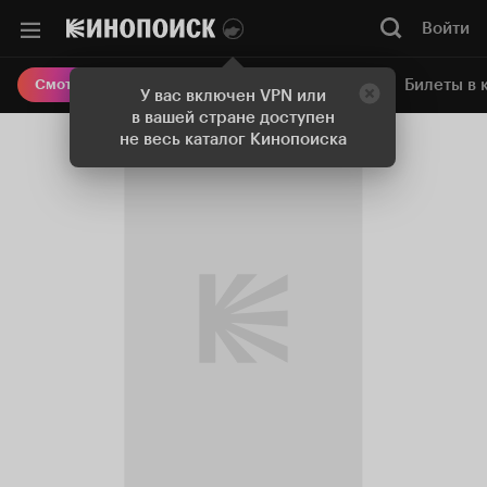
Войти
Онлайн-кинотеатр
Билеты в 
Смотреть кино
У вас включен VPN или
в вашей стране доступен
не весь каталог Кинопоиска