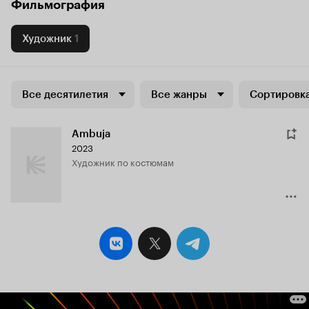
Фильмография
Художник
1
Все десятилетия
Все жанры
Сортировка
Ambuja
2023
Художник по костюмам