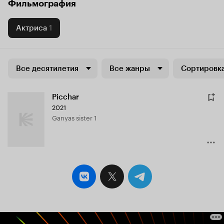
Фильмография
Актриса
1
Все десятилетия
Все жанры
Сортировка
Picchar
2021
Ganyas sister 1