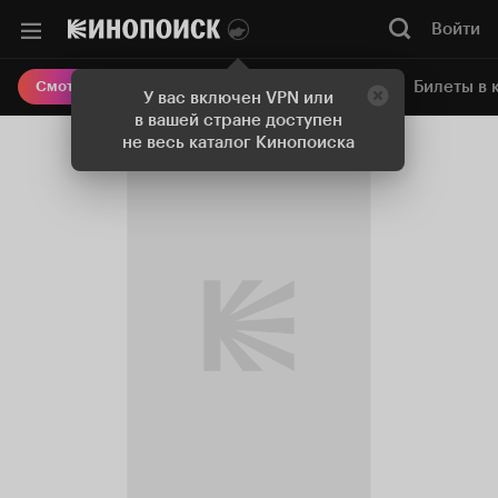
Войти
Онлайн-кинотеатр
Билеты в 
Смотреть кино
У вас включен VPN или
в вашей стране доступен
не весь каталог Кинопоиска