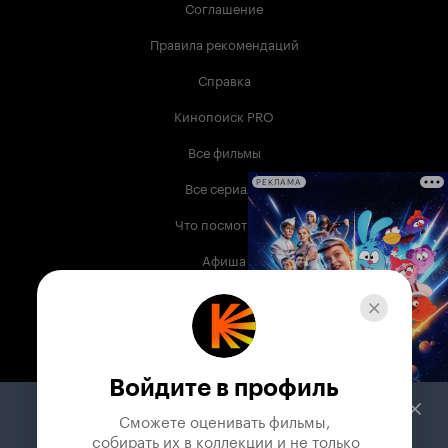
Соглашение
Правила рекомендаций
Справка
Кинопоиск PRO
Все фильмы
Все сериалы
РЕКЛАМА
Что посмотреть
Афиша
Музыка
Телепрограмма
Книги
Войдите в профиль
Служба поддержки
Сможете оценивать фильмы,

 собирать их в коллекции и не только