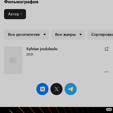
Фильмография
Актер
1
Все десятилетия
Все жанры
Сортировка
Sylvian joululaulu
2021