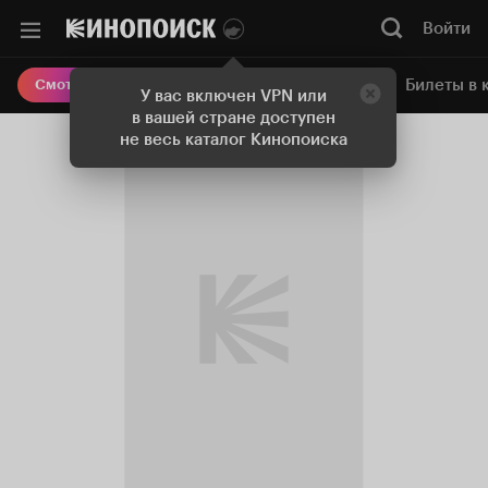
Войти
Онлайн-кинотеатр
Билеты в 
Смотреть кино
У вас включен VPN или
в вашей стране доступен
не весь каталог Кинопоиска