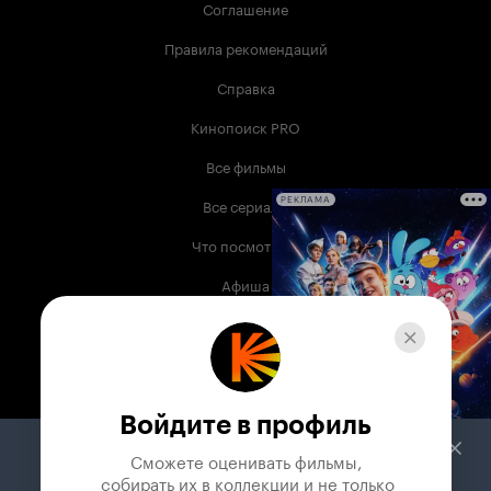
Соглашение
Правила рекомендаций
Справка
Кинопоиск PRO
Все фильмы
Все сериалы
РЕКЛАМА
Что посмотреть
Афиша
Музыка
Телепрограмма
Книги
Войдите в профиль
Служба поддержки
Сможете оценивать фильмы,

 собирать их в коллекции и не только