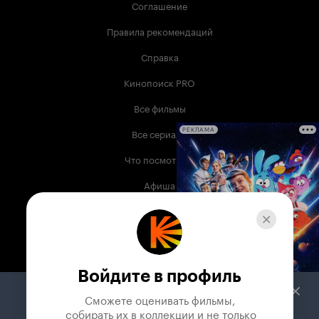
Соглашение
Правила рекомендаций
Справка
Кинопоиск PRO
Все фильмы
Все сериалы
РЕКЛАМА
Что посмотреть
Афиша
Музыка
Телепрограмма
Книги
Войдите в профиль
Служба поддержки
Сможете оценивать фильмы,

 собирать их в коллекции и не только