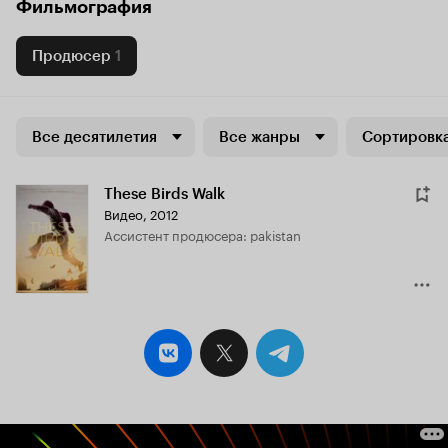
Фильмография
Продюсер
1
Все десятилетия
Все жанры
Сортировка
These Birds Walk
Видео, 2012
ассистент продюсера: pakistan