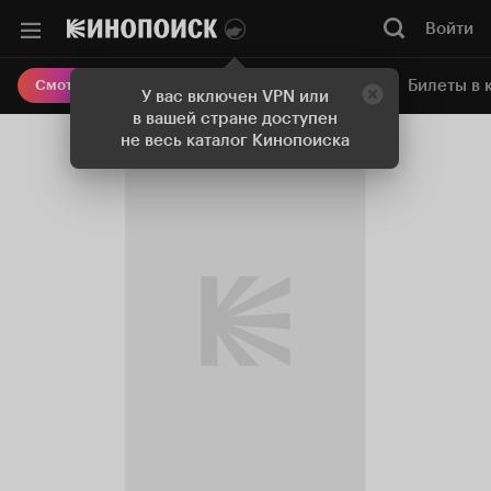
Войти
Онлайн-кинотеатр
Билеты в 
Смотреть кино
У вас включен VPN или
в вашей стране доступен
не весь каталог Кинопоиска