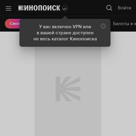
Войти
Онлайн-кинотеатр
Билеты в 
Смотреть кино
У вас включен VPN или
в вашей стране доступен
не весь каталог Кинопоиска