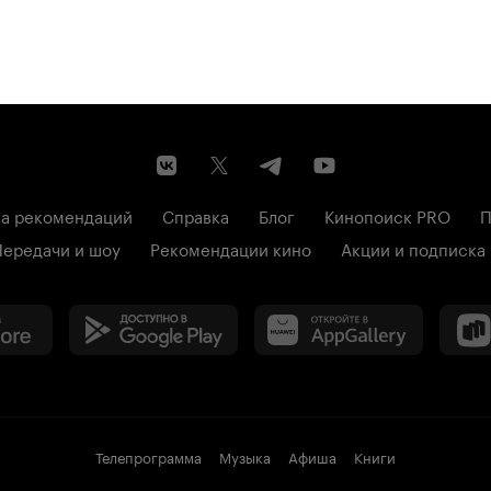
а рекомендаций
Справка
Блог
Кинопоиск PRO
П
Передачи и шоу
Рекомендации кино
Акции и подписка
Телепрограмма
Музыка
Афиша
Книги