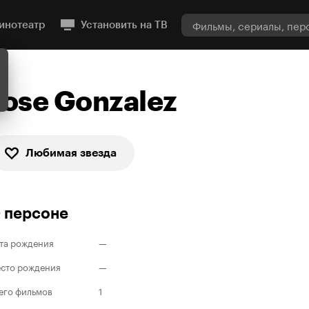
инотеатр
Установить на ТВ
Jose Gonzalez
Любимая звезда
 персоне
та рождения
—
сто рождения
—
его фильмов
1