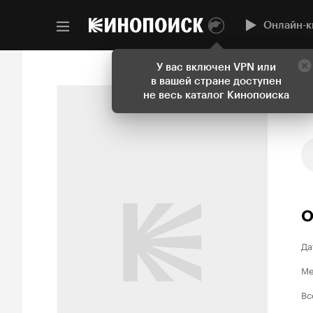
Онлайн-к
У вас включен VPN или
в вашей стране доступен
не весь каталог Кинопоиска
О
Да
Ме
Вс