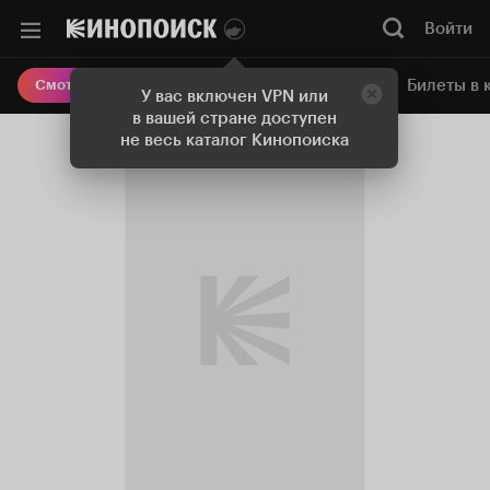
Войти
Онлайн-кинотеатр
Билеты в 
Смотреть кино
У вас включен VPN или
в вашей стране доступен
не весь каталог Кинопоиска