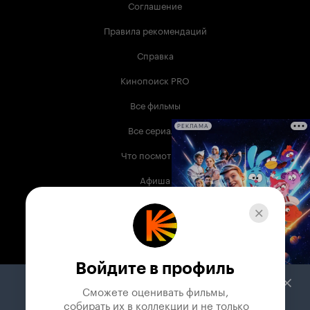
Соглашение
Правила рекомендаций
Справка
Кинопоиск PRO
Все фильмы
Все сериалы
РЕКЛАМА
Что посмотреть
Афиша
Музыка
Телепрограмма
Книги
Войдите в профиль
Служба поддержки
Сможете оценивать фильмы,

 собирать их в коллекции и не только