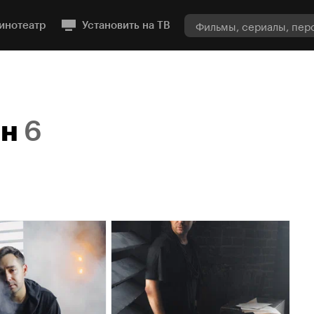
инотеатр
Установить на ТВ
ин
6