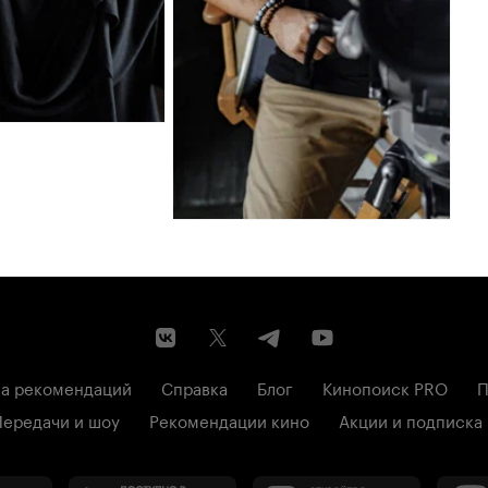
а рекомендаций
Справка
Блог
Кинопоиск PRO
П
Передачи и шоу
Рекомендации кино
Акции и подписка