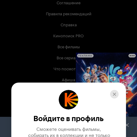
Соглашение
Правила рекомендаций
Справка
Кинопоиск PRO
Все фильмы
Все сериалы
РЕКЛАМА
Что посмотреть
Афиша
Музыка
Телепрограмма
Книги
Войдите в профиль
Служба поддержки
Сможете оценивать фильмы,

 собирать их в коллекции и не только