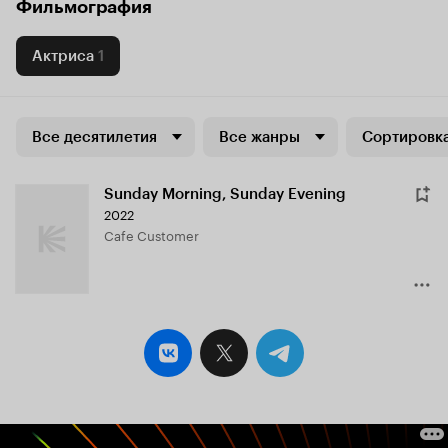
Фильмография
Актриса
1
Все десятилетия
Все жанры
Сортировка
Sunday Morning, Sunday Evening
2022
Cafe Customer