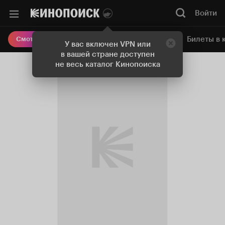
Войти
Онлайн-кинотеатр
Билеты в 
Смотреть кино
У вас включен VPN или
в вашей стране доступен
не весь каталог Кинопоиска