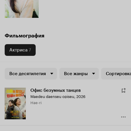
Фильмография
Актриса
7
Все десятилетия
Все жанры
Сортировка
Офис безумных танцев
Maedeu daenseu opiseu
,
2026
Hae-ri