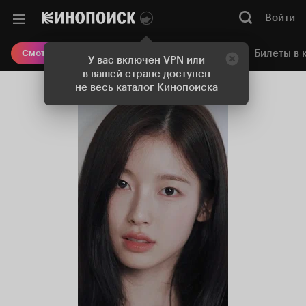
Войти
Онлайн-кинотеатр
Билеты в 
Смотреть кино
У вас включен VPN или
в вашей стране доступен
не весь каталог Кинопоиска