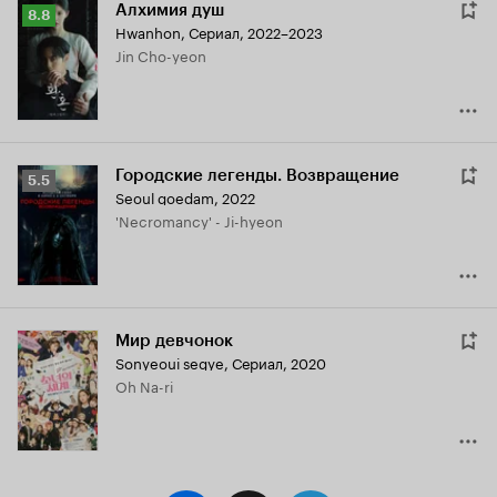
Алхимия душ
Рейтинг
8.8
Hwanhon
,
Сериал, 2022–2023
Кинопоиска
Jin Cho-yeon
8.8
Городские легенды. Возвращение
Рейтинг
5.5
Seoul goedam
,
2022
Кинопоиска
'Necromancy' - Ji-hyeon
5.5
Мир девчонок
Sonyeoui segye
,
Сериал, 2020
Oh Na-ri