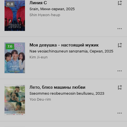
Линия С
Рейтинг
6.8
Srain
,
Мини-сериал, 2025
Кинопоиска
Shin Hyeon-heup
6.8
Моя девушка – настоящий мужик
Рейтинг
7.6
Nae yeojachinguneun sangnamja
,
Сериал, 2025
Кинопоиска
Kim Ji-eun
7.6
Лето, блюз машины любви
Sseommeo reobeumeosin beulluseu
,
2023
Yoo Deu-rim