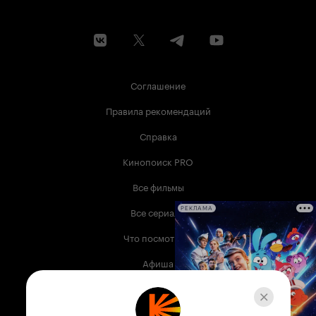
Соглашение
Правила рекомендаций
Справка
Кинопоиск PRO
Все фильмы
Все сериалы
РЕКЛАМА
Что посмотреть
Афиша
Музыка
Телепрограмма